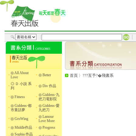
◎ All About
◎ Better
首頁
〉
???亙予?�飛書系
Love
◎ Ｄ 小說 系
◎ Div 作品
列
◎ Giddens‧九
◎ Fitness
把刀電影院
◎ Giddens‧都
◎ Giddens‧愛
市童話夢
九把刀
◎ Lamour
◎ GroWing
Love More
◎ Middle作品
◎ Progress
◎ Sophia 作品