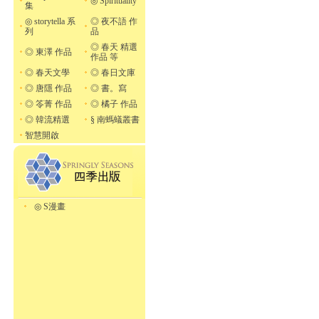
◎ Spirituality
集
◎ storytella 系
◎ 夜不語 作
列
品
◎ 春天 精選
◎ 東澤 作品
作品 等
◎ 春天文學
◎ 春日文庫
◎ 唐隱 作品
◎ 書。寫
◎ 笭菁 作品
◎ 橘子 作品
◎ 韓流精選
§ 南螞蟻叢書
智慧開啟
◎ S漫畫