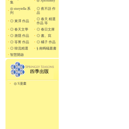
◎ Spirituality
集
◎ storytella 系
◎ 夜不語 作
列
品
◎ 春天 精選
◎ 東澤 作品
作品 等
◎ 春天文學
◎ 春日文庫
◎ 唐隱 作品
◎ 書。寫
◎ 笭菁 作品
◎ 橘子 作品
◎ 韓流精選
§ 南螞蟻叢書
智慧開啟
◎ S漫畫