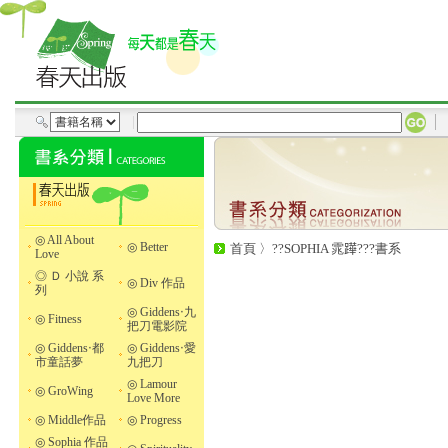
◎ All About
◎ Better
首頁
〉
??SOPHIA 雿𨅯???書系
Love
◎ Ｄ 小說 系
◎ Div 作品
列
◎ Giddens‧九
◎ Fitness
把刀電影院
◎ Giddens‧都
◎ Giddens‧愛
市童話夢
九把刀
◎ Lamour
◎ GroWing
Love More
◎ Middle作品
◎ Progress
◎ Sophia 作品